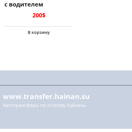
с водителем
200
$
В корзину
www.transfer.hainan.su
Автотрансферы по острову Хайнань